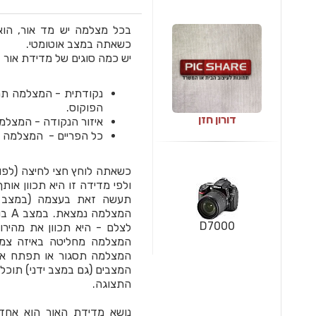
בכל מצלמה יש מד אור, הוא
כשאתה במצב אוטומטי.
יש כמה סוגים של מדידת אור 
נקודתית - המצלמה תמ
הפוקוס.
דורון חזן
איזור הנקודה - המצלמ
כל הפריים - המצלמה 
כשאתה לוחץ חצי לחיצה (לפו
ולפי מדידה זו היא תכוון אות
תעשה זאת בעצמה (במצב א
המצל
D7000
המצלמה מחליטה באיזה צמצ
המצלמה תסגור או תפתח את 
המצבים (גם במצב ידני) תוכ
התצוגה.
נושא מדידת האור הוא אחד מ