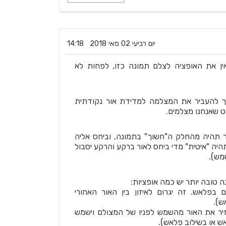
‏יום רביעי ‏02 ‏מאי ‏2018 14:18
ן את האופציה לצלם תמונה כזו, לפחות לא
רך להעביר את המצלמה למדידת אור נקודתית
קט שאנחנו מצלמים.
 תהיה מהחלק ה"חשוך" בתמונה, וביחס אליה
ה "איטית" מדי ביחס לאור ברקע והרקע יסבול
מש).
ה טובה יותר יש כמה אופציות:
בפלאש. זה יגרום לאיזון בין האור האחורי
ש).
יר את האור מהשמש לפניו של המצולם וישמש
ש או בשילוב פלאש).