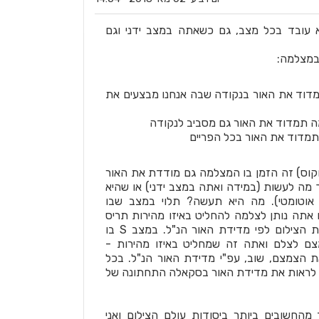
 עובד בכל מצב, גם כשאתה במצב ידני וגם
במצלמה:
דוד את האור בנקודה שבה אנחנו מבצעים את
ה תמדוד את האור גם מסביב לנקודה
תמדוד את האור בכל הפריים
קוס) זה הזמן בו המצלמה גם מודדת את האור
ך מה לעשות (במידה ואתה במצב ידני) או שהיא
וטומטי). מה היא תעשה? תלוי במצב שבו
מה נמצאת. במצב A בו אתה נותן לצלמה להחליט באיזו מהירות תריס
לצלם - היא תכוון את מהירות הצילום לפי מדידת האור הנ"ל. במצב S בו
ם לצלם ואתה זה שמחליט באיזו מהירות -
הצמצם, שוב, עפ"י מדידת האור הנ"ל. בכל
ל לראות את מדידת האור בסקאלה התחתונה של
החשובים ביותר ביסודות עולם הצילום ואני