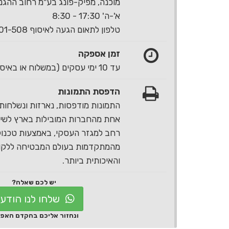
מוכנה, מפיק-פונג בע"מ רחוב ההגנה 40 ראשון לצי
א'-ה' 17:30 - 8:30
טלפון לתאום הגעה לאיסוף 1-700-501-508
זמן אספקה
עד 10 ימי עסקים (במשלוח או באיסוף עצמי)
הדפסת התמונות
התמונות מודפסות, נארזות ונשלחות 
אחת מהחברות המובילות בארץ לשירו
רחב למגזר העסקי, באמצעות טכנול
מהמתקדמות בעולם המבטיחה ללקוח
והאיכותית ביותר.
יש לכם שאלה?
שלחו לנו הודע
ונחזור אליכם בהקדם האפ