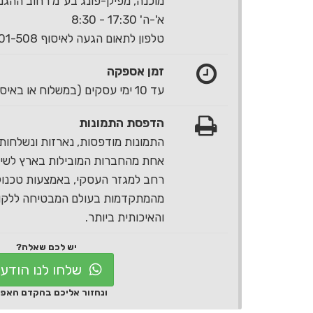
מוכנה, מפיק-פונג בע"מ רחוב ההגנה 40 ראשון לצי
א'-ה' 17:30 - 8:30
טלפון לתאום הגעה לאיסוף 1-700-501-508
זמן אספקה
עד 10 ימי עסקים (במשלוח או באיסוף עצמי)
הדפסת התמונות
התמונות מודפסות, נארזות ונשלחות 
אחת מהחברות המובילות בארץ לשירו
רחב למגזר העסקי, באמצעות טכנול
מהמתקדמות בעולם המבטיחה ללקוח
והאיכותית ביותר.
יש לכם שאלה?
שלחו לנו הודע
ונחזור אליכם בהקדם האפ