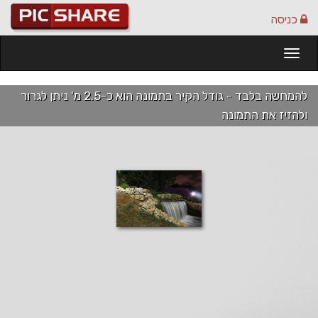
כניסה
Togg
navi
להמחשה בלבד - גודל הקיר בתמונה הוא כ-2.5 מ' ניתן לגרור
ולהזיז את התמונה