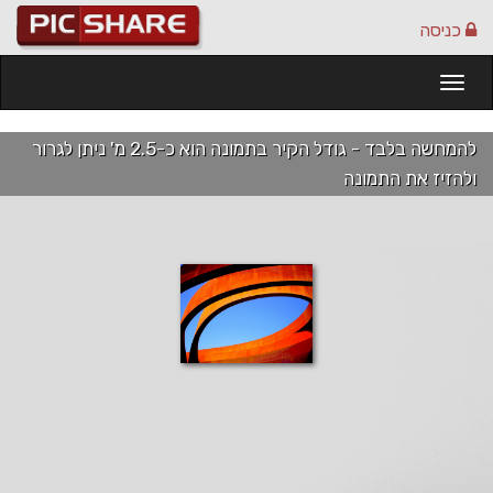
כניסה
Togg
navi
להמחשה בלבד - גודל הקיר בתמונה הוא כ-2.5 מ' ניתן לגרור
ולהזיז את התמונה