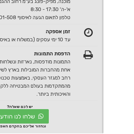
מוכנה, מפיק-פונג בע"מ רחוב ההגנה 40 ראשון לצי
א'-ה' 17:30 - 8:30
טלפון לתאום הגעה לאיסוף 1-700-501-508
זמן אספקה
עד 10 ימי עסקים (במשלוח או באיסוף עצמי)
הדפסת התמונות
התמונות מודפסות, נארזות ונשלחות 
אחת מהחברות המובילות בארץ לשירו
רחב למגזר העסקי, באמצעות טכנול
מהמתקדמות בעולם המבטיחה ללקוח
והאיכותית ביותר.
יש לכם שאלה?
שלחו לנו הודע
ונחזור אליכם בהקדם האפ