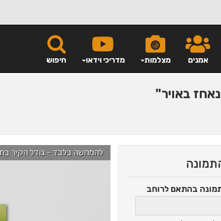
אמנים
מצלמות
מדריכי וידאו
חיפוש
אחז באויר"
להמחשה בלבד - גודל הקיר בתמונה הוא כ-2.5 מ' ניתן לג
התמונה
תמונה
בהתאם לרוחב