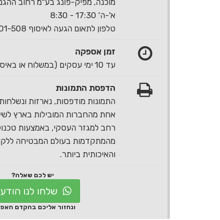
מוכנה, מפיק-פונג בע"מ רחוב ההגנה 40 ראשון לצי
א'-ה' 17:30 - 8:30
טלפון לתאום הגעה לאיסוף 1-700-501-508
זמן אספקה
עד 10 ימי עסקים (במשלוח או באיסוף עצמי)
הדפסת התמונות
התמונות מודפסות, נארזות ונשלחות 
אחת מהחברות המובילות בארץ לשירו
רחב למגזר העסקי, באמצעות טכנול
מהמתקדמות בעולם המבטיחה ללקוח
והאיכותית ביותר.
יש לכם שאלה?
שלחו לנו הודע
ונחזור אליכם בהקדם האפ