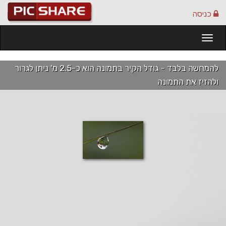
כניסה
Togg
navi
להמחשה בלבד - גודל הקיר בתמונה הוא כ-2.5 מ' ניתן לגרור
ולהזיז את התמונה