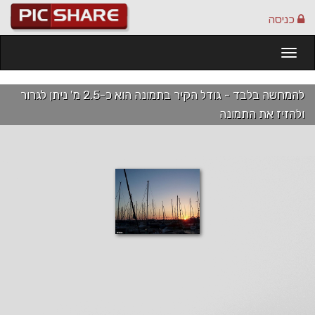
כניסה
Togg
navi
להמחשה בלבד - גודל הקיר בתמונה הוא כ-2.5 מ' ניתן לגרור
ולהזיז את התמונה