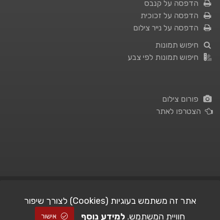
הדפסה על קנבס
הדפסה על זכוכית
הדפסה על נייר צילום
חיפוש תמונות
חיפוש תמונות לפי צבע
פורום צילום
הצטרפו לאתר
תנאי השימוש
|
מדיניות פרטיות
אתר זה משתמש בעוגיות (Cookies) לצורך שיפור
חוויית המשתמש.
למידע נוסף
| Picshare.co.il - כל הזכויות שמורות
STUDIO101
© All Rights Reserved |
אישור