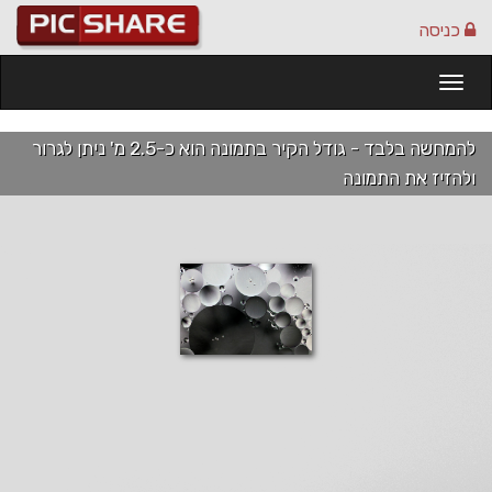
כניסה
Togg
navi
להמחשה בלבד - גודל הקיר בתמונה הוא כ-2.5 מ' ניתן לגרור
ולהזיז את התמונה