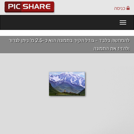
כניסה
Togg
navi
להמחשה בלבד - גודל הקיר בתמונה הוא כ-2.5 מ' ניתן לגרור
ולהזיז את התמונה