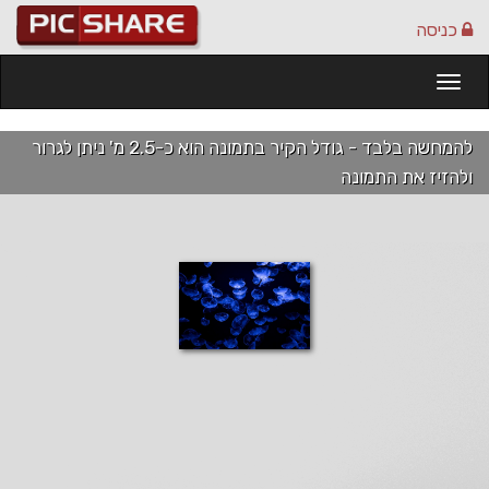
כניסה
Togg
navi
להמחשה בלבד - גודל הקיר בתמונה הוא כ-2.5 מ' ניתן לגרור
ולהזיז את התמונה