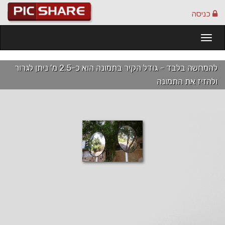
כניסה
Togg
navi
להמחשה בלבד - גודל הקיר בתמונה הוא כ-2.5 מ' ניתן לגרור
ולהזיז את התמונה