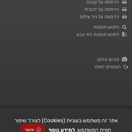
הדפסה על קנבס
הדפסה על זכוכית
הדפסה על נייר צילום
חיפוש תמונות
חיפוש תמונות לפי צבע
פורום צילום
הצטרפו לאתר
תנאי השימוש
|
מדיניות פרטיות
אתר זה משתמש בעוגיות (Cookies) לצורך שיפור
חוויית המשתמש.
למידע נוסף
| Picshare.co.il - כל הזכויות שמורות
STUDIO101
© All Rights Reserved |
אישור