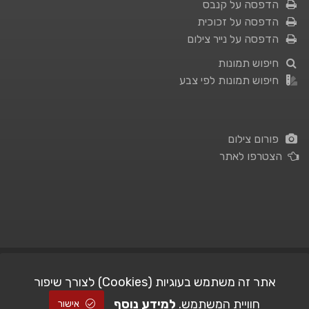
הדפסה על קנבס
הדפסה על זכוכית
הדפסה על נייר צילום
חיפוש תמונות
חיפוש תמונות לפי צבע
פורום צילום
הצטרפו לאתר
תנאי השימוש
|
מדיניות פרטיות
אתר זה משתמש בעוגיות (Cookies) לצורך שיפור
חוויית המשתמש.
למידע נוסף
| Picshare.co.il - כל הזכויות שמורות
STUDIO101
© All Rights Reserved |
אישור