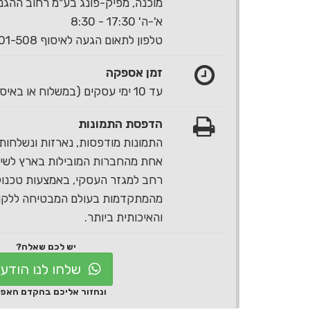
מוכנה, מפיק-פונג בע"מ רחוב ההגנה 40 ראשון לצי
א'-ה' 17:30 - 8:30
טלפון לתאום הגעה לאיסוף 1-700-501-508
זמן אספקה
עד 10 ימי עסקים (במשלוח או באיסוף עצמי)
הדפסת התמונות
התמונות מודפסות, נארזות ונשלחות 
אחת מהחברות המובילות בארץ לשירו
רחב למגזר העסקי, באמצעות טכנול
מהמתקדמות בעולם המבטיחה ללקוח
והאיכותית ביותר.
יש לכם שאלה?
שלחו לנו הודע
ונחזור אליכם בהקדם האפ