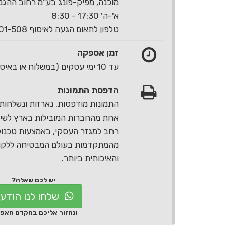
מוכנה, מפיק-פונג בע"מ רחוב ההגנה 40 ראשון לצי
א'-ה' 17:30 - 8:30
טלפון לתאום הגעה לאיסוף 1-700-501-508
זמן אספקה
עד 10 ימי עסקים (במשלוח או באיסוף עצמי)
הדפסת התמונות
התמונות מודפסות, נארזות ונשלחות 
אחת מהחברות המובילות בארץ לשירו
רחב למגזר העסקי, באמצעות טכנול
מהמתקדמות בעולם המבטיחה ללקוח
והאיכותית ביותר.
יש לכם שאלה?
שלחו לנו הודע
ונחזור אליכם בהקדם האפ