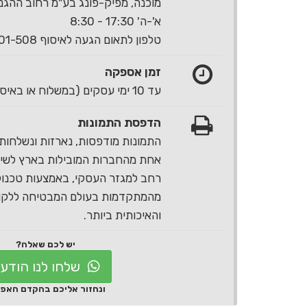
מוכנה, מפיק-פונג בע"מ רחוב ההגנה 40 ראשון לצי
א'-ה' 17:30 - 8:30
טלפון לתאום הגעה לאיסוף 1-700-501-508
זמן אספקה
עד 10 ימי עסקים (במשלוח או באיסוף עצמי)
הדפסת התמונות
התמונות מודפסות, נארזות ונשלחות 
אחת מהחברות המובילות בארץ לשירו
רחב למגזר העסקי, באמצעות טכנול
מהמתקדמות בעולם המבטיחה ללקוח
והאיכותית ביותר.
יש לכם שאלה?
שלחו לנו הודע
ונחזור אליכם בהקדם האפ