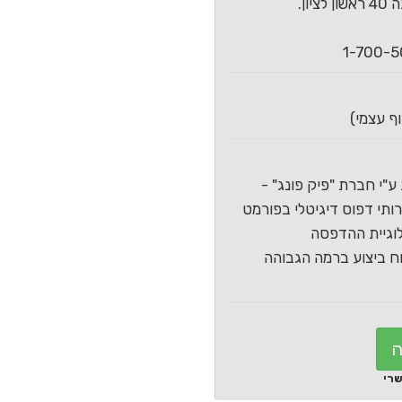
ון.
ע"י חברת "פיק פונג" -
תי דפוס דיגיטלי בפורמט
וגיית ההדפסה
 ביצוע ברמה הגבוהה
ה
שרי