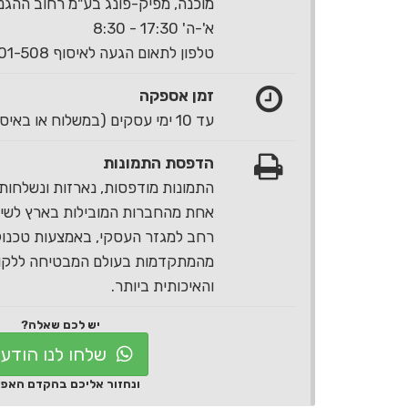
מוכנה, מפיק-פונג בע"מ רחוב ההגנה 40 ראשון לצי
א'-ה' 17:30 - 8:30
טלפון לתאום הגעה לאיסוף 1-700-501-508
זמן אספקה
עד 10 ימי עסקים (במשלוח או באיסוף עצמי)
הדפסת התמונות
התמונות מודפסות, נארזות ונשלחות 
אחת מהחברות המובילות בארץ לשירו
רחב למגזר העסקי, באמצעות טכנול
מהמתקדמות בעולם המבטיחה ללקוח
והאיכותית ביותר.
יש לכם שאלה?
שלחו לנו הודע
ונחזור אליכם בהקדם האפ