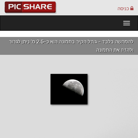
כניסה
Togg
navi
להמחשה בלבד - גודל הקיר בתמונה הוא כ-2.5 מ' ניתן לגרור
ולהזיז את התמונה