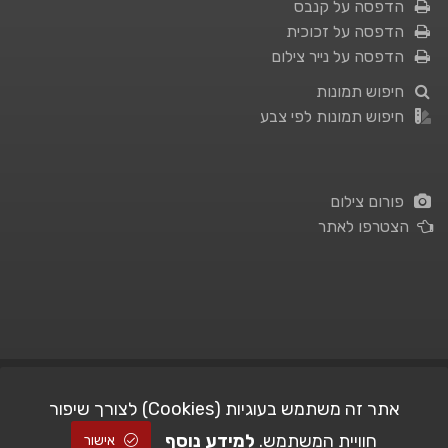
הדפסה על קנבס
הדפסה על זכוכית
הדפסה על נייר צילום
חיפוש תמונות
חיפוש תמונות לפי צבע
פורום צילום
הצטרפו לאתר
תנאי השימוש
|
מדיניות פרטיות
אתר זה משתמש בעוגיות (Cookies) לצורך שיפור
חוויית המשתמש.
למידע נוסף
| Picshare.co.il - כל הזכויות שמורות
STUDIO101
© All Rights Reserved |
אישור