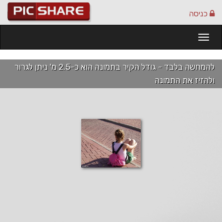
כניסה
Togg
navi
להמחשה בלבד - גודל הקיר בתמונה הוא כ-2.5 מ' ניתן לגרור
ולהזיז את התמונה