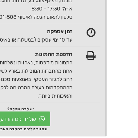
מוכנה, מפיק-פונג בע"מ רחוב ההגנה 40 ראשון לצי
א'-ה' 17:30 - 8:30
טלפון לתאום הגעה לאיסוף 1-700-501-508
זמן אספקה
עד 10 ימי עסקים (במשלוח או באיסוף עצמי)
הדפסת התמונות
התמונות מודפסות, נארזות ונשלחות 
אחת מהחברות המובילות בארץ לשירו
רחב למגזר העסקי, באמצעות טכנול
מהמתקדמות בעולם המבטיחה ללקוח
והאיכותית ביותר.
יש לכם שאלה?
שלחו לנו הודע
ונחזור אליכם בהקדם האפ