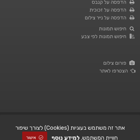
הדפסה על קנבס
הדפסה על זכוכית
הדפסה על נייר צילום
חיפוש תמונות
חיפוש תמונות לפי צבע
פורום צילום
הצטרפו לאתר
תנאי השימוש
|
מדיניות פרטיות
אתר זה משתמש בעוגיות (Cookies) לצורך שיפור
חוויית המשתמש.
למידע נוסף
| Picshare.co.il - כל הזכויות שמורות
STUDIO101
© All Rights Reserved |
אישור