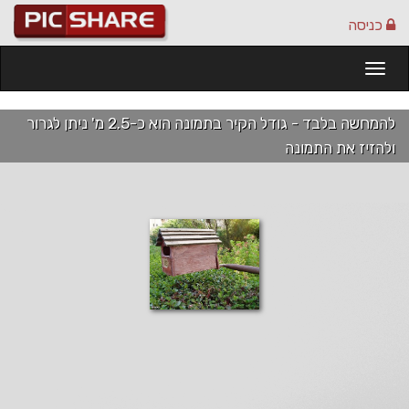
כניסה
Togg
navi
להמחשה בלבד - גודל הקיר בתמונה הוא כ-2.5 מ' ניתן לגרור
ולהזיז את התמונה