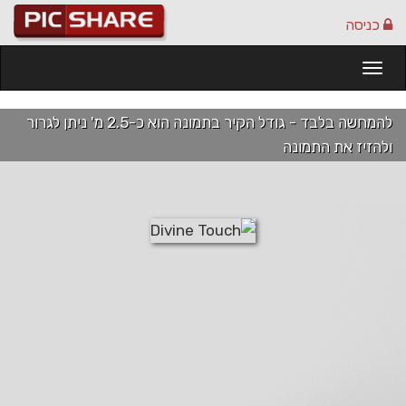
כניסה
Togg
navi
להמחשה בלבד - גודל הקיר בתמונה הוא כ-2.5 מ' ניתן לגרור
ולהזיז את התמונה