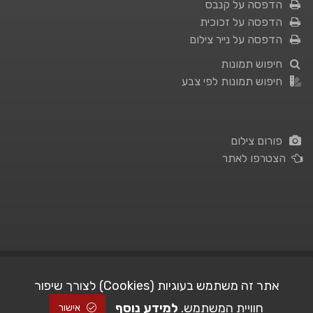
הדפסה על קנבס
הדפסה על זכוכית
הדפסה על נייר צילום
חיפוש תמונות
חיפוש תמונות לפי צבע
פורום צילום
הצטרפו לאתר
תנאי השימוש
|
מדיניות פרטיות
אתר זה משתמש בעוגיות (Cookies) לצורך שיפור
חוויית המשתמש.
למידע נוסף
| Picshare.co.il - כל הזכויות שמורות
STUDIO101
© All Rights Reserved |
אישור