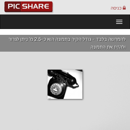
כניסה
Togg
navi
להמחשה בלבד - גודל הקיר בתמונה הוא כ-2.5 מ' ניתן לגרור
ולהזיז את התמונה