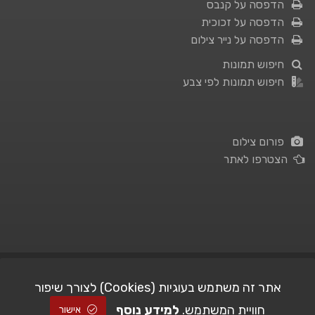
הדפסה על קנבס
הדפסה על זכוכית
הדפסה על נייר צילום
חיפוש תמונות
חיפוש תמונות לפי צבע
פורום צילום
הצטרפו לאתר
תנאי השימוש
|
מדיניות פרטיות
אתר זה משתמש בעוגיות (Cookies) לצורך שיפור
חוויית המשתמש.
למידע נוסף
| Picshare.co.il - כל הזכויות שמורות
STUDIO101
© All Rights Reserved |
אישור