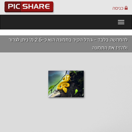
כניסה
Togg
navi
להמחשה בלבד - גודל הקיר בתמונה הוא כ-2.5 מ' ניתן לגרור
ולהזיז את התמונה