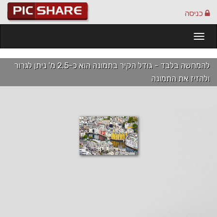
כניסה
Togg
navi
להמחשה בלבד - גודל הקיר בתמונה הוא כ-2.5 מ' ניתן לגרור
ולהזיז את התמונה