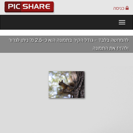
כניסה
Togg
navi
להמחשה בלבד - גודל הקיר בתמונה הוא כ-2.5 מ' ניתן לגרור
ולהזיז את התמונה