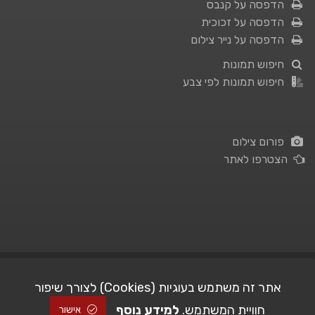
הדפסה על קנבס
הדפסה על זכוכית
הדפסה על נייר צילום
חיפוש תמונות
חיפוש תמונות לפי צבע
פורום צילום
הצטרפו לאתר
תנאי השימוש
|
מדיניות פרטיות
אתר זה משתמש בעוגיות (Cookies) לצורך שיפור
חוויית המשתמש.
למידע נוסף
| Picshare.co.il - כל הזכויות שמורות
STUDIO101
© All Rights Reserved |
אישור