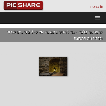
כניסה
Togg
navi
להמחשה בלבד - גודל הקיר בתמונה הוא כ-2.5 מ' ניתן לגרור
ולהזיז את התמונה