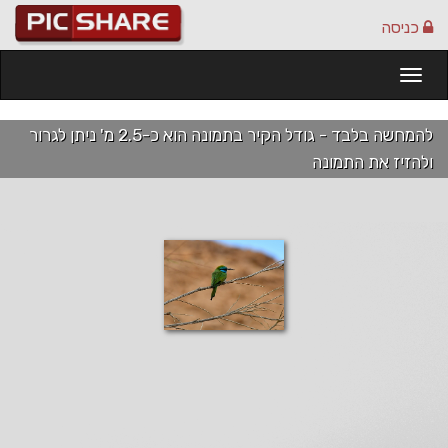
כניסה
Togg
navi
להמחשה בלבד - גודל הקיר בתמונה הוא כ-2.5 מ' ניתן לגרור
ולהזיז את התמונה