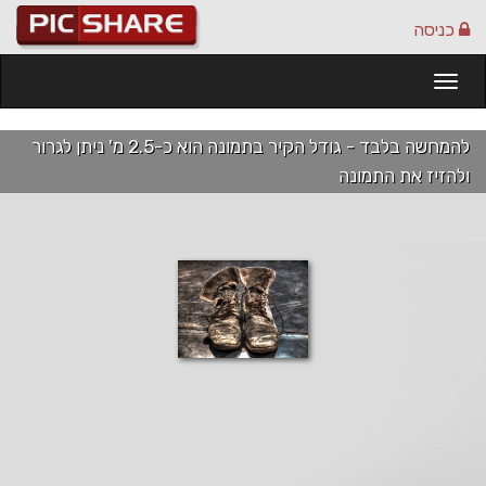
כניסה
Togg
navi
להמחשה בלבד - גודל הקיר בתמונה הוא כ-2.5 מ' ניתן לגרור
ולהזיז את התמונה