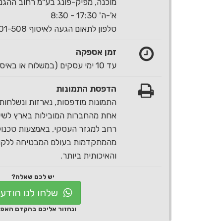
מוכנה, מפיק-פונג בע"מ רחוב ההגנה 40 ראשון לצי
א'-ה' 17:30 - 8:30
טלפון לתאום הגעה לאיסוף 1-700-501-508
זמן אספקה
עד 10 ימי עסקים (במשלוח או באיסוף עצמי)
הדפסת התמונות
התמונות מודפסות, נארזות ונשלחות 
אחת מהחברות המובילות בארץ לשירו
רחב למגזר העסקי, באמצעות טכנול
מהמתקדמות בעולם המבטיחה ללקוח
והאיכותית ביותר.
יש לכם שאלה?
שלחו לנו הודע
ונחזור אליכם בהקדם האפ