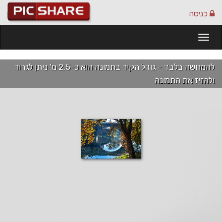
כניסה
Togg
navi
להמחשה בלבד - גודל הקיר בתמונה הוא כ-2.5 מ' ניתן לגרור
ולהזיז את התמונה