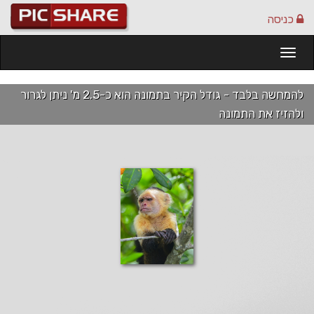
כניסה
Togg
navi
להמחשה בלבד - גודל הקיר בתמונה הוא כ-2.5 מ' ניתן לגרור
ולהזיז את התמונה