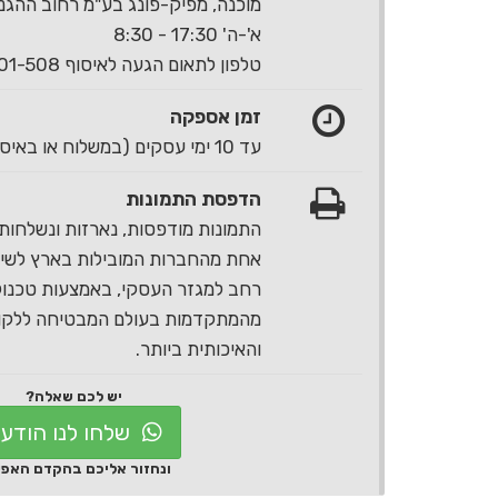
מוכנה, מפיק-פונג בע"מ רחוב ההגנה 40 ראשון לצי
א'-ה' 17:30 - 8:30
טלפון לתאום הגעה לאיסוף 1-700-501-508
זמן אספקה
עד 10 ימי עסקים (במשלוח או באיסוף עצמי)
הדפסת התמונות
התמונות מודפסות, נארזות ונשלחות 
אחת מהחברות המובילות בארץ לשירו
רחב למגזר העסקי, באמצעות טכנול
מהמתקדמות בעולם המבטיחה ללקוח
והאיכותית ביותר.
יש לכם שאלה?
שלחו לנו הודע
ונחזור אליכם בהקדם האפ