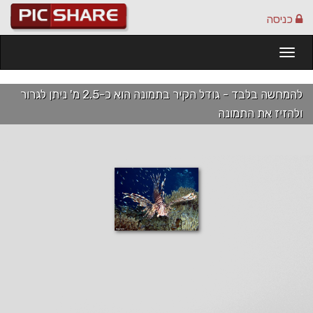
כניסה
Togg
navi
להמחשה בלבד - גודל הקיר בתמונה הוא כ-2.5 מ' ניתן לגרור
ולהזיז את התמונה