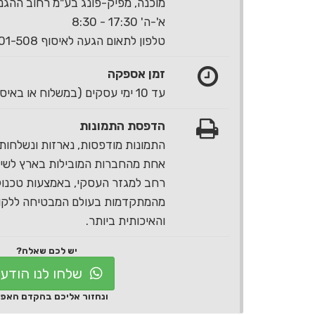
מוכנה, מפיק-פונג בע"מ רחוב ההגנה 40 ראשון לצי
א'-ה' 17:30 - 8:30
טלפון לתאום הגעה לאיסוף 1-700-501-508
זמן אספקה
עד 10 ימי עסקים (במשלוח או באיסוף עצמי)
הדפסת התמונות
התמונות מודפסות, נארזות ונשלחות 
אחת מהחברות המובילות בארץ לשירו
רחב למגזר העסקי, באמצעות טכנול
מהמתקדמות בעולם המבטיחה ללקוח
והאיכותית ביותר.
יש לכם שאלה?
שלחו לנו הודע
ונחזור אליכם בהקדם האפ