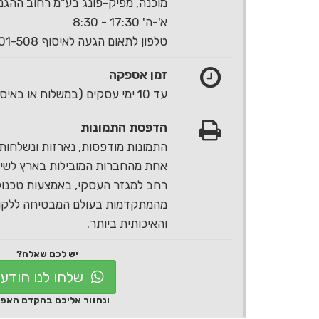
מוכנה, מפיק-פונג בע"מ רחוב ההגנה 40 ראשון לצי
א'-ה' 17:30 - 8:30
טלפון לתאום הגעה לאיסוף 1-700-501-508
זמן אספקה
עד 10 ימי עסקים (במשלוח או באיסוף עצמי)
הדפסת התמונות
התמונות מודפסות, נארזות ונשלחות 
אחת מהחברות המובילות בארץ לשירו
רחב למגזר העסקי, באמצעות טכנול
מהמתקדמות בעולם המבטיחה ללקוח
והאיכותית ביותר.
יש לכם שאלה?
שלחו לנו הודע
ונחזור אליכם בהקדם האפ