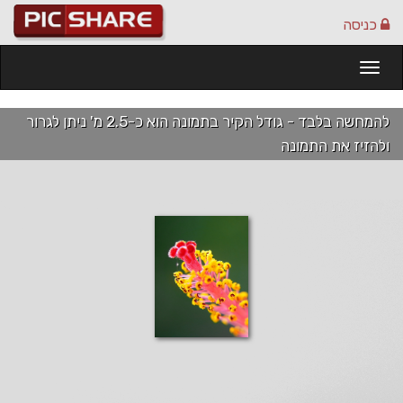
כניסה
Togg
navi
להמחשה בלבד - גודל הקיר בתמונה הוא כ-2.5 מ' ניתן לגרור
ולהזיז את התמונה