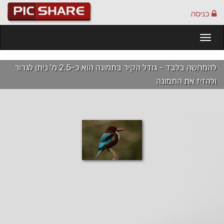
כניסה
Togg
navi
להמחשה בלבד - גודל הקיר בתמונה הוא כ-2.5 מ' ניתן לגרור
ולהזיז את התמונה