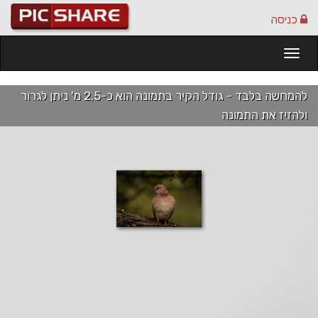
כניסה
Togg
navi
להמחשה בלבד - גודל הקיר בתמונה הוא כ-2.5 מ' ניתן לגרור
ולהזיז את התמונה