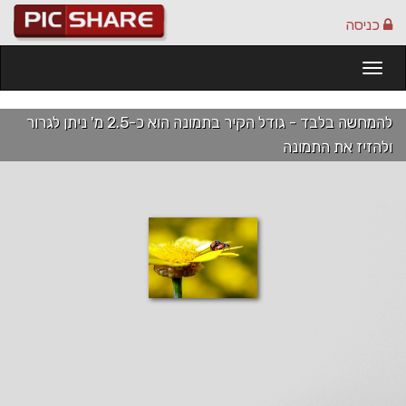
כניסה
Togg
navi
להמחשה בלבד - גודל הקיר בתמונה הוא כ-2.5 מ' ניתן לגרור
ולהזיז את התמונה