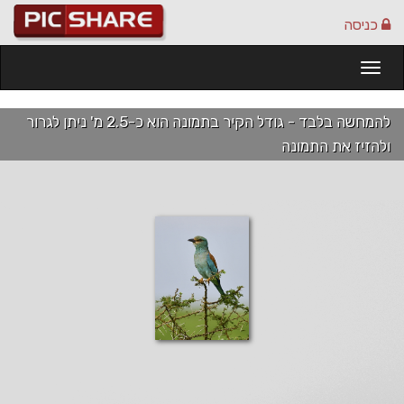
כניסה
Togg
navi
להמחשה בלבד - גודל הקיר בתמונה הוא כ-2.5 מ' ניתן לגרור
ולהזיז את התמונה