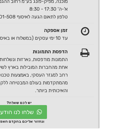
מוכנה, מפיק-פונג בע"מ רחוב ההגנה 40 ראשון לצי
א'-ה' 17:30 - 8:30
טלפון לתאום הגעה לאיסוף 1-700-501-508
זמן אספקה
עד 10 ימי עסקים (במשלוח או באיסוף עצמי)
הדפסת התמונות
התמונות מודפסות, נארזות ונשלחות 
אחת מהחברות המובילות בארץ לשירו
רחב למגזר העסקי, באמצעות טכנול
מהמתקדמות בעולם המבטיחה ללקוח
והאיכותית ביותר.
יש לכם שאלה?
שלחו לנו הודע
ונחזור אליכם בהקדם האפ