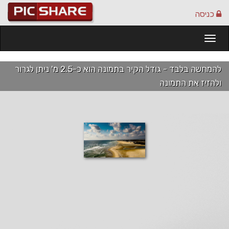
כניסה
Togg
navi
להמחשה בלבד - גודל הקיר בתמונה הוא כ-2.5 מ' ניתן לגרור
ולהזיז את התמונה