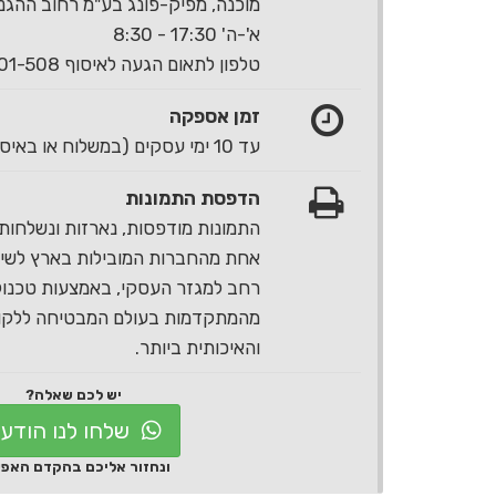
מוכנה, מפיק-פונג בע"מ רחוב ההגנה 40 ראשון לצי
א'-ה' 17:30 - 8:30
טלפון לתאום הגעה לאיסוף 1-700-501-508
זמן אספקה
עד 10 ימי עסקים (במשלוח או באיסוף עצמי)
הדפסת התמונות
התמונות מודפסות, נארזות ונשלחות 
אחת מהחברות המובילות בארץ לשירו
רחב למגזר העסקי, באמצעות טכנול
מהמתקדמות בעולם המבטיחה ללקוח
והאיכותית ביותר.
יש לכם שאלה?
שלחו לנו הודע
ונחזור אליכם בהקדם האפ