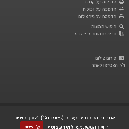
הדפסה על קנבס
הדפסה על זכוכית
הדפסה על נייר צילום
חיפוש תמונות
חיפוש תמונות לפי צבע
פורום צילום
הצטרפו לאתר
תנאי השימוש
|
מדיניות פרטיות
אתר זה משתמש בעוגיות (Cookies) לצורך שיפור
חוויית המשתמש.
למידע נוסף
| Picshare.co.il - כל הזכויות שמורות
STUDIO101
© All Rights Reserved |
אישור