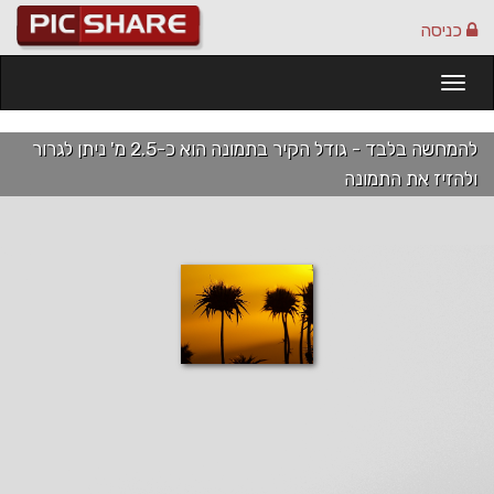
כניסה
Togg
navi
להמחשה בלבד - גודל הקיר בתמונה הוא כ-2.5 מ' ניתן לגרור
ולהזיז את התמונה