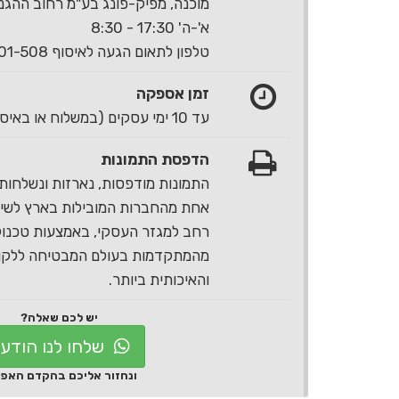
מוכנה, מפיק-פונג בע"מ רחוב ההגנה 40 ראשון לצי
א'-ה' 17:30 - 8:30
טלפון לתאום הגעה לאיסוף 1-700-501-508
זמן אספקה
עד 10 ימי עסקים (במשלוח או באיסוף עצמי)
הדפסת התמונות
התמונות מודפסות, נארזות ונשלחות 
אחת מהחברות המובילות בארץ לשירו
רחב למגזר העסקי, באמצעות טכנול
מהמתקדמות בעולם המבטיחה ללקוח
והאיכותית ביותר.
יש לכם שאלה?
שלחו לנו הודע
ונחזור אליכם בהקדם האפ