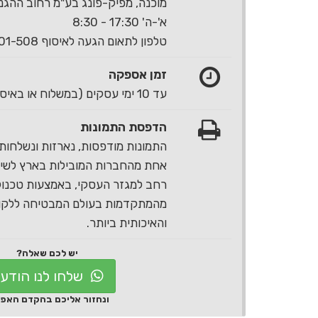
מוכנה, מפיק-פונג בע"מ רחוב ההגנה 40 ראשון לצי
א'-ה' 17:30 - 8:30
טלפון לתאום הגעה לאיסוף 1-700-501-508
זמן אספקה
עד 10 ימי עסקים (במשלוח או באיסוף עצמי)
הדפסת התמונות
התמונות מודפסות, נארזות ונשלחות 
אחת מהחברות המובילות בארץ לשירו
רחב למגזר העסקי, באמצעות טכנול
מהמתקדמות בעולם המבטיחה ללקוח
והאיכותית ביותר.
יש לכם שאלה?
שלחו לנו הודע
ונחזור אליכם בהקדם האפ